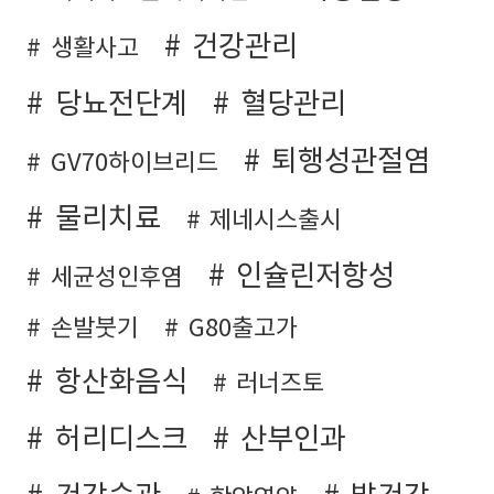
건강관리
생활사고
당뇨전단계
혈당관리
퇴행성관절염
GV70하이브리드
물리치료
제네시스출시
인슐린저항성
세균성인후염
손발붓기
G80출고가
항산화음식
러너즈토
허리디스크
산부인과