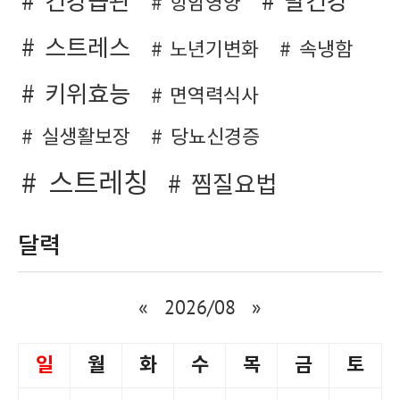
건강습관
발건강
항암영양
스트레스
노년기변화
속냉함
키위효능
면역력식사
실생활보장
당뇨신경증
스트레칭
찜질요법
달력
«
2026/08
»
일
월
화
수
목
금
토